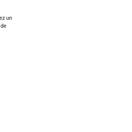
sez un
 de