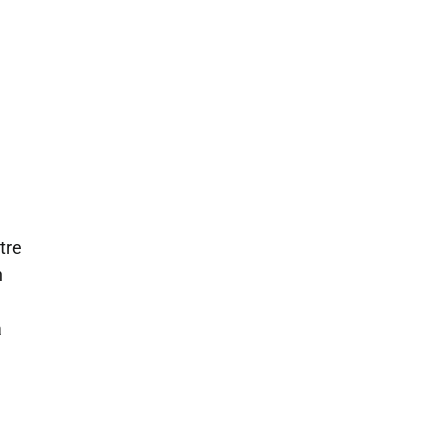
tre
n
a